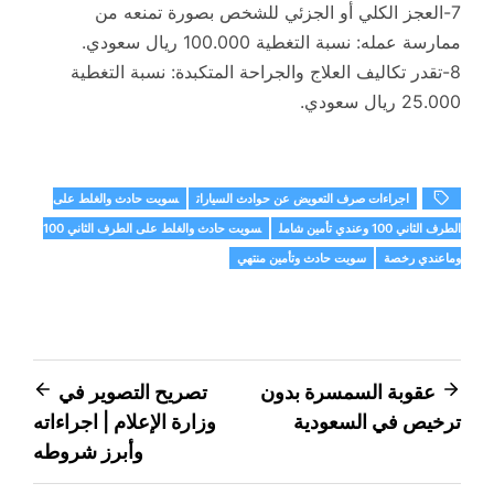
7-العجز الكلي أو الجزئي للشخص بصورة تمنعه من
ممارسة عمله: نسبة التغطية 100.000 ريال سعودي.
8-تقدر تكاليف العلاج والجراحة المتكبدة: نسبة التغطية
25.000 ريال سعودي.
اجراءات صرف التعويض عن حوادث السيارات
سويت حادث والغلط على
الطرف الثاني 100 وعندي تأمين شامل
سويت حادث والغلط على الطرف الثاني 100
وماعندي رخصة
سويت حادث وتأمين منتهي
تصفّح
عقوبة السمسرة بدون
تصريح التصوير في
ترخيص في السعودية
وزارة الإعلام | اجراءاته
المقالات
وأبرز شروطه