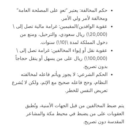
حكم المخالفة: يعتبر “تعدٍ على المصلحة العامة”
ومخالفة لأمر ولي الأمر.
عقوبة الوافدين/المقيمين: غرامة مالية تصل إلى \
(20,000\) ريال سعودي، والترحيل، ومنع من
دخول المملكة لمدة \(10\) سنوات.
عقوبة نقل أو إيواء المخالفين: غرامة تصل إلى \
(100,000\) ريال على من يسهل أو ينقل حجاجاً
بدون تصريح.
الحكم الشرعي: لا يجوز ويأثم فاعله لمخالفته
النظام، وحج فاعله صحيح مع الإثم، ولكن لا يُشرع
تعريض النفس للخطر.
يتم ضبط المخالفين من قبل الجهات الأمنية، وتُطبق
العقوبات على من يضبط في محيط مكة والمشاعر
المقدسة دون تصريح.