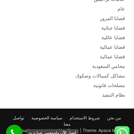
عام
قضايا المرور
قضايا جنائية
قضايا عائلية
قضايا عمالية
قضايا عمالية
محامي السعودية
مشاكل كمبيالات وصكوك
مصلحات قانونية
نظام التنفيذ
من نحن
شروط الاستخدام
سياسة الخصوصية
تواصل
معنا
Proudly powered by WordPress
|
Theme: Apace by
اتصل الآن واستفسر عما تريد