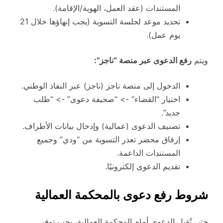
المستندات (عقد العمل، الهوية/الإقامة).
تحديد موعد لجلسة التسوية (يجب إنهاؤها خلال 21
يوم عمل).
ويتم
رفع الدعوى عبر منصة “ناجز”:
الدخول إلى منصة ناجز (ناجز) عبر النفاذ الوطني.
اختيار “القضاء” -> “صحيفة دعوى” -> “طلب
جديد”.
تصنيف الدعوى (عمالية) وإدخال بيانات الأطراف.
إرفاق محضر تعذر التسوية من “ودي” وجميع
المستندات الداعمة.
تقديم الدعوى إلكترونيًا.
شروط رفع دعوى بالمحكمة العمالية
حتى تُقبل الدعوى أمام المحكمة العمالية، يجب توفر