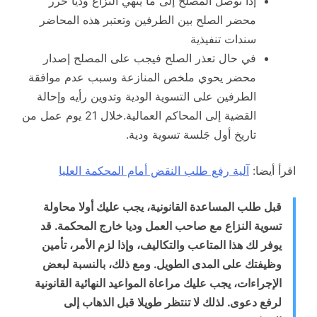
إذا توصل المصلح إلى ما ينهي النزاع وديا حرر
محضر الصلح بين الطرفين وتعتبر هذه المحاضر
سندات تنفيذية
في حال تعذر الصلح فيجب على المصلح إصدار
محضر يحوي ملخص المنازعة وسبب عدم موافقة
الطرفين على التسوية الودية وتدوين رأيه وإحالة
القضية إلى المحاكم العمالية.خلال 21 يوم عمل من
تاريخ أول جَلسة تسوية ودية.
اقرأ أيضا:
آلية رفع طلب النقض أمام المحكمة العليا
قبل طلب المساعدة القانونية، يجب عليك أولا محاولة
تسوية النزاع مع صاحب العمل وديا خارج المحكمة. قد
يوفر لك هذا المتاعب والتكاليف، وإذا لزم الأمر، تأمين
وظيفتك على المدى الطويل. ومع ذلك، بالنسبة لبعض
الإجراءات، يجب عليك مراعاة المواعيد النهائية القانونية
لرفع دعوى. لذلك لا تنتظر طويلا قبل الذهاب إلى