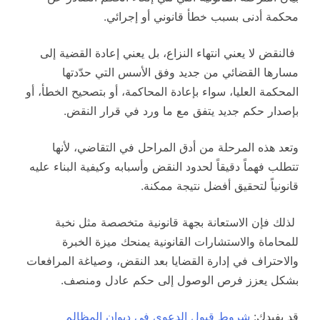
محكمة أدنى بسبب خطأ قانوني أو إجرائي.
فالنقض لا يعني انتهاء النزاع، بل يعني إعادة القضية إلى
مسارها القضائي من جديد وفق الأسس التي حدّدتها
المحكمة العليا، سواء بإعادة المحاكمة، أو بتصحيح الخطأ، أو
بإصدار حكم جديد يتفق مع ما ورد في قرار النقض.
وتعد هذه المرحلة من أدق المراحل في التقاضي، لأنها
تتطلب فهماً دقيقاً لحدود النقض وأسبابه وكيفية البناء عليه
قانونياً لتحقيق أفضل نتيجة ممكنة.
لذلك فإن الاستعانة بجهة قانونية متخصصة مثل نخبة
للمحاماة والاستشارات القانونية يمنحك ميزة الخبرة
والاحتراف في إدارة القضايا بعد النقض، وصياغة المرافعات
بشكل يعزز فرص الوصول إلى حكم عادل ومنصف.
قد يفيدك:
شروط قبول الدعوى في ديوان المظالم