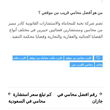
من هو أفضل محامي قريب من موقعي ؟
تضم شركة نخبة للمحاماة والاستشارات القانونية كادر مميز
من محامين ومستشارين قضائيين خبيرين في مختلف أنواع
القضايا الجنائية والعقارية والتجارية وقضايا محكمة التنفيذ .
اقرب محامي من موقعي
اقرب مكتب محاماه من موقعي
اقرب مكتب
محامي
محامي بالقرب مني
تصفّح
رقم افضل محامي في
كم تبلغ سعر استشارة
جازان
محامي في السعودية
المقالات