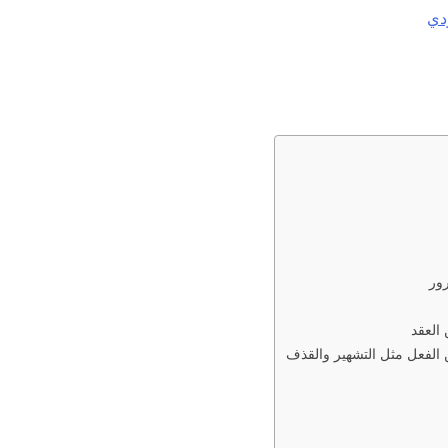
دي
رور
 العقد
ن الفعل مثل التشهير والقذف