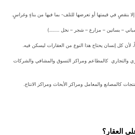
لا بنقصٍ في قيمتها أو تعرضها للتلف- بما فيها من بناءٍ وغراسٍ.
مباني – بساتين – مزارع – شجر – نخل ……..)
ً، لأن كل إنسان يحتاج هذا النوع من العقارات ليسكن فيه.
عقاري والتجاري كالمطاعم ومراكز التسوق والمشافي والشركات
تجات كالمصانع والمعامل ومراكز الأبحاث ومراكز الانتاج.
لى العقار؟