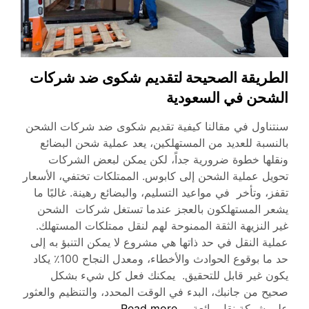
الطريقة الصحيحة لتقديم شكوى ضد شركات
الشحن في السعودية
سنتناول في مقالنا كيفية تقديم شكوى ضد شركات الشحن
بالنسبة للعديد من المستهلكين، يعد عملية شحن البضائع
ونقلها خطوة ضرورية جداً، لكن يمكن لبعض الشركات
تحويل عملية الشحن إلى كابوس. الممتلكات تختفي، الأسعار
تقفز، وتأخر في مواعيد التسليم، والبضائع رهينة. غالبًا ما
يشعر المستهلكون بالعجز عندما تستغل شركات الشحن
غير النزيهة الثقة الممنوحة لهم لنقل ممتلكات المستهلك.
عملية النقل في حد ذاتها هي مشروع لا يمكن التنبؤ به إلى
حد ما بوقوع الحوادث والأخطاء، ومعدل النجاح 100٪ يكاد
يكون غير قابل للتحقيق. يمكنك فعل كل شيء بشكل
صحيح من جانبك، البدء في الوقت المحدد، والتنظيم والعثور
الطريقة
على شركة نقل رائعة.…
Read more