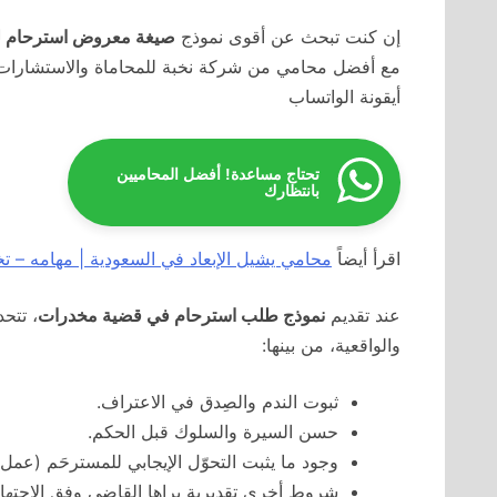
إن كنت تبحث عن أقوى نموذج
صيغة معروض استرحام 
مع أفضل محامي من شركة نخبة للمحاماة والاستشارات ا
أيقونة الواتساب
تحتاج مساعدة! أفضل المحاميين
بانتظارك
اقرأ أيضاً
محامي يشيل الإبعاد في السعودية | مهامه – 
عند تقديم
نموذج طلب استرحام في قضية مخدرات
، تتح
والواقعية، من بينها:
ثبوت الندم والصِدق في الاعتراف.
حسن السيرة والسلوك قبل الحكم.
وجود ما يثبت التحوّل الإيجابي للمسترحَم (عمل
شروط أخرى تقديرية يراها القاضي وفق الاجتهاد