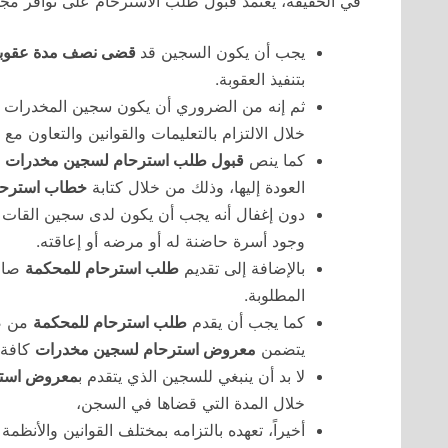
في الحقيقة، يعتمد قبول طلب الاسترحام على توافر م
يجب أن يكون السجين قد
قضى نصف مدة عقوبته
بتنفيذ العقوبة.
ثم إنه من الضروري أن يكون سجين المخدرات 
خلال الالتزام بالتعليمات والقوانين والتعاون مع 
كما ينص
قبول طلب استرحام لسجين مخدرات
ع
العودة إليها، وذلك من خلال كتابة
خطاب استرحا
دون إغفال أنه يجب أن يكون لدى سجين القات وا
وجود أسرة حاضنة له أو مرضه أو إعاقته.
بالإضافة إلى تقديم
طلب استرحام للمحكمة
صاحب
المطلوبة.
كما يجب أن يقدم
طلب استرحام للمحكمة
من صا
يتضمن
معروض استرحام لسجين مخدرات
كافة 
لا بد أن ينبغي للسجين الذي يتقدم ب
معروض استر
خلال المدة التي قضاها في السجن،
أخيراً، تعهده بالتزامه بمختلف القوانين والأنظ