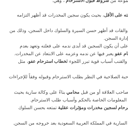
جموعة من
شروط قبول الاسترحام
، وهي:
 على الأقل
، بحيث يكون سجين المخدرات قد أظهر التزامه
والقات قد أظهر حسن السيرة والسلوك داخل السجن، وذلك من
إدارة السجن.
لى أن يكون السجين قد أبدى ندمه على فعلته وتعهد بعدم
م عفو
يعبر فيها عن ندمه وعزمه على الابتعاد عن المخدرات.
لقنب أسباب قوية تبرر اللجوء ل
خطاب استرحام عفو
، مثل
ة الصلاحية في النظر بطلب الاسترحام وقبوله وفقاً للإجراءات
حب العلاقة أو من قبل
محامي
بناءً على وكالة سارية بحيث
المعلومات الخاصة بالحكم وأسباب طلب الاسترحام.
حام لسجين مخدرات ومؤثرات عقلية
تمتعه بحسن السلوك
مة السارية في المملكة العربية السعودية بعد خروجه من السجن.