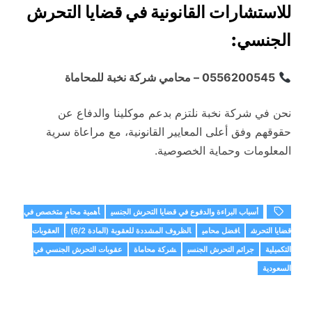
للاستشارات القانونية في قضايا التحرش
الجنسي:
0556200545 – محامي شركة نخبة للمحاماة
نحن في شركة نخبة نلتزم بدعم موكلينا والدفاع عن
حقوقهم وفق أعلى المعايير القانونية، مع مراعاة سرية
المعلومات وحماية الخصوصية.
أسباب البراءة والدفوع في قضايا التحرش الجنسي
أهمية محامٍ متخصص في
قضايا التحرش
افضل محامي
الظروف المشددة للعقوبة (المادة 6/2)
العقوبات
التكميلية
جرائم التحرش الجنسي
شركة محاماة
عقوبات التحرش الجنسي في
السعودية