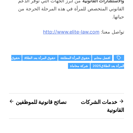
والاستشارات القانونية
من أبرز الجهات التي توفر الدعم
القانوني المتخصص للمرأة في هذه المرحلة الحرجة من
حياتها.
تواصل معنا:
http://www.elite-law.com
افضل محامي
حقوق المرأة المطلقة
حقوق المرأة بعد الطلاق
حقوق
المرأة بعد الطلاق2025
شركة محاماة
تصفّح
خدمات الشركات
نصائح قانونية للموظفين
القانونية
المقالات