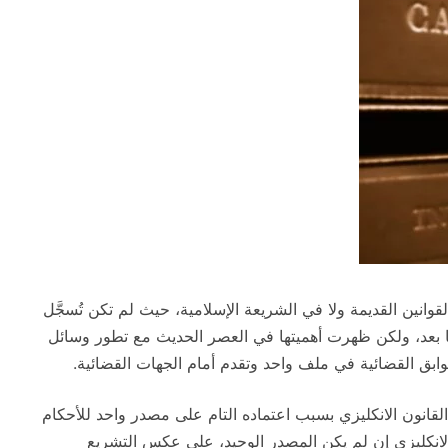
قوانين القديمة ولا في الشريعة الإسلامية، حيث لم تكن تُسجَّل
ما بعد، ولكن ظهرت أهميتها في العصر الحديث مع تطور وسائل
بق القضائية في ملف واحد وتقدم أمام الجهات القضائية.
انون الانكليزي بسبب اعتماده التام على مصدر واحد للأحكام
لانكليزي إن لم يكن المصدر الوحيد، على عكس التشريع