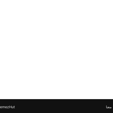
معنا
emezHut