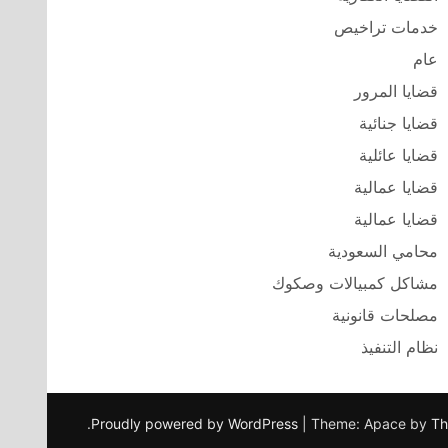
خدمات تراخيص
عام
قضايا المرور
قضايا جنائية
قضايا عائلية
قضايا عمالية
قضايا عمالية
محامي السعودية
مشاكل كمبيالات وصكوك
مصلحات قانونية
نظام التنفيذ
.
Proudly powered by WordPress
|
Theme: Apace by
Th