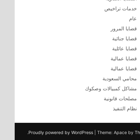
خدمات تراخيص
عام
قضايا المرور
قضايا جنائية
قضايا عائلية
قضايا عمالية
قضايا عمالية
محامي السعودية
مشاكل كمبيالات وصكوك
مصلحات قانونية
نظام التنفيذ
.
Proudly powered by WordPress
|
Theme: Apace by
Th