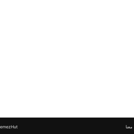
معنا
emezHut